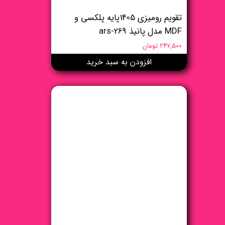
تقویم رومیزی 1405پایه پلکسی و
MDF مدل پانیذ ars-269
۲۴۷,۵۰۰ تومان
افزودن به سبد خرید