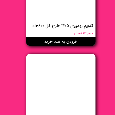
تقویم رومیزی 1405 طرح گل sh-600
۱۷۹,۰۰۰ تومان
افزودن به سبد خرید