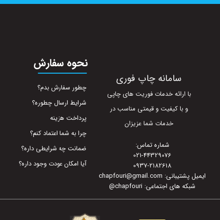
نحوه سفارش
سامانه چاپ فوری
چطور سفارش بدم؟
با ارائه خدمات فوریت های چاپی
شرایط ارسال چطوره؟
و با کیفیت و قیمتی مناسب در
پرداخت هزینه
خدمات شما عزیزان
چرا به شما اعتماد کنم؟
شماره تماس:
ضمانت چه شرایطی داره؟
021-44329076
آیا امکان عودت وجود داره؟
0937-2182618
ایمیل پشتیبانی: chapfouri@gmail.com
شبکه های اجتماعی: chapfouri
@