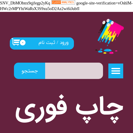
SNV_DbMObnx9qjfegp2yKq
google-site-verification=vOshlM-
HWc2rMPYhiWaRsX3S9xu5oD2Az2wi6iJubfI
حساب کاربری من
تغییر گذر واژه
سفارشات
ورود
/
ثبت نام
۰
خروج از حساب کاربری
جستجو
​​​چاپ فوری