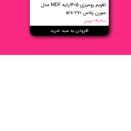
تقویم رومیزی 1405پایه MDF مدل
سورن پلاس ars-270
۲۴۱,۳۰۰ تومان
افزودن به سبد خرید