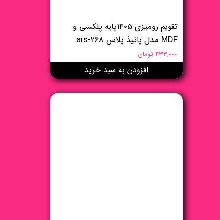
تقویم رومیزی 1405پایه پلکسی و
MDF مدل پانیذ پلاس ars-268
۴۳۳,۰۰۰ تومان
افزودن به سبد خرید