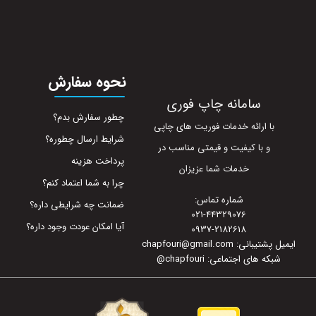
نحوه سفارش
سامانه چاپ فوری
چطور سفارش بدم؟
با ارائه خدمات فوریت های چاپی
شرایط ارسال چطوره؟
و با کیفیت و قیمتی مناسب در
پرداخت هزینه
خدمات شما عزیزان
چرا به شما اعتماد کنم؟
شماره تماس:
ضمانت چه شرایطی داره؟
021-44329076
آیا امکان عودت وجود داره؟
0937-2182618
ایمیل پشتیبانی: chapfouri@gmail.com
شبکه های اجتماعی: chapfouri
@