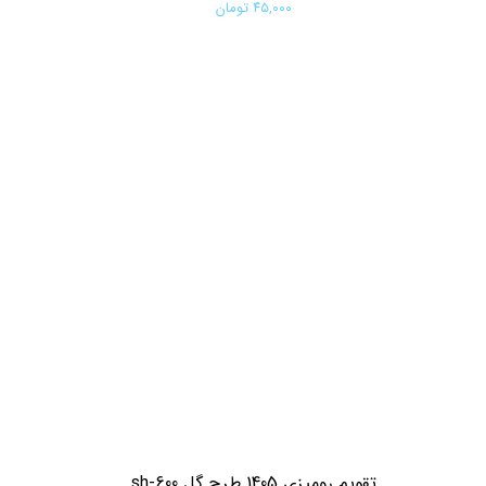
۴۵,۰۰۰ تومان
افزودن به سبد خرید
تقویم رومیزی 1405 طرح گل sh-600