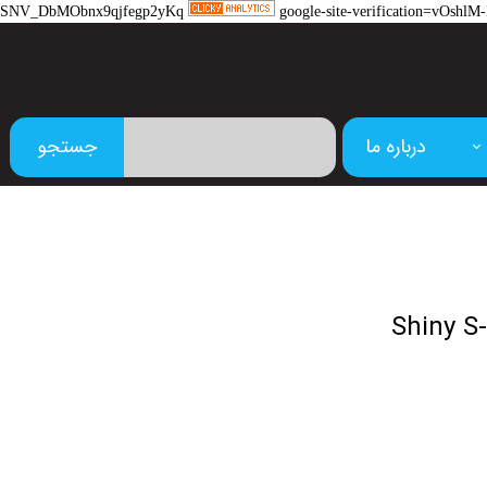
SNV_DbMObnx9qjfegp2yKq
google-site-verification=vOs
درباره ما
جستجو
م