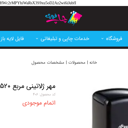
hlM-HWc2rMPYhiWaRsX3S9xu5oD2Az2wi6iJubfI
فروشگاه
خدمات چاپی و تبلیغاتی
فایل لایه باز
تقویم و سررسید
پرینت و فتوکپی
کارت ویزیت
خانه | محصولات | مشخصات محصول
کارتریج پرینتر لیزری
چاپ بنر و فلکسی
تراکت
کاغذ و مقوا
چاپ سابلیمشن
اعلامیه ترحی
مهر ژلاتینی مربع Shiny S-520
کد محصول: 406
فاکتور آماده
پلات و لمینت
ابزار طراحی
اتمام موجودی
لوازم اداری
ساخت مهر
بنر تسلیت
خدمات برش و حکاکی لیزر
بنر مناسبتی