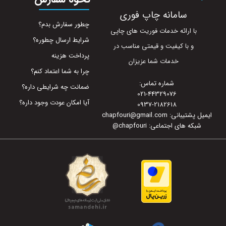
سامانه چاپ فوری
چطور سفارش بدم؟
با ارائه خدمات فوریت های چاپی
شرایط ارسال چطوره؟
و با کیفیت و قیمتی مناسب در
پرداخت هزینه
خدمات شما عزیزان
چرا به شما اعتماد کنم؟
شماره تماس:
ضمانت چه شرایطی داره؟
021-44329076
آیا امکان عودت وجود داره؟
0937-2182618
ایمیل پشتیبانی: chapfouri@gmail.com
شبکه های اجتماعی: chapfouri
@