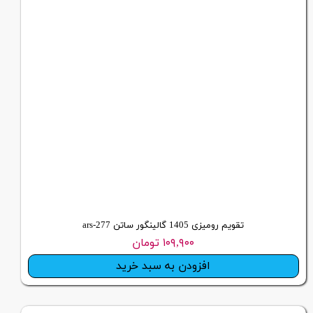
تقویم رومیزی 1405 گالینگور ساتن ars-277
۱۰۹,۹۰۰ تومان
افزودن به سبد خرید