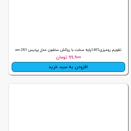
تقویم رومیزی1405پایه سخت با روکش سلفون مدل پردیس ars-283
۹۹,۹۰۰ تومان
افزودن به سبد خرید