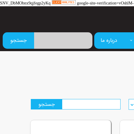
SNV_DbMObnx9qjfegp2yKq
google-site-verification=vOs
درباره ما
جستجو
م
جستجو