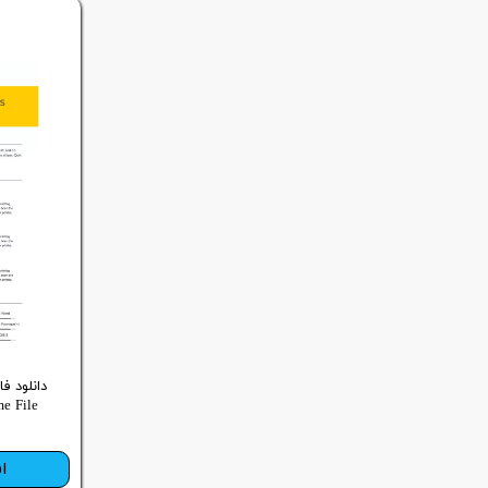
دانلود ف
File )
ا