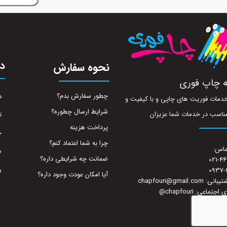
در
نحوه سفارش
ه چاپ فوری
چطور سفارش بدم؟
د
ه خدمات فوریت های چاپی و با کیفیت و
شرایط ارسال چطوره؟
ناسب در خدمات شما عزیزان
ت
پرداخت هزینه
چ
چرا به شما اعتماد کنم؟
ماس:
ش
ضمانت چه شرایطی داره؟
021-4
ر
0937-
آیا امکان عودت وجود داره؟
chapfouri@gmail.co
تماعی: chapfouri
@