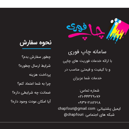
نحوه سفارش
سامانه چاپ فوری
چطور سفارش بدم؟
با ارائه خدمات فوریت های چاپی
شرایط ارسال چطوره؟
و با کیفیت و قیمتی مناسب در
پرداخت هزینه
خدمات شما عزیزان
چرا به شما اعتماد کنم؟
شماره تماس:
ضمانت چه شرایطی داره؟
021-44329076
آیا امکان عودت وجود داره؟
0937-2182618
ایمیل پشتیبانی: chapfouri@gmail.com
شبکه های اجتماعی: chapfouri
@