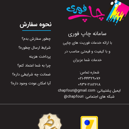
نحوه سفارش
سامانه چاپ فوری
چطور سفارش بدم؟
با ارائه خدمات فوریت های چاپی
شرایط ارسال چطوره؟
و با کیفیت و قیمتی مناسب در
پرداخت هزینه
خدمات شما عزیزان
چرا به شما اعتماد کنم؟
شماره تماس:
ضمانت چه شرایطی داره؟
021-44329076
آیا امکان عودت وجود داره؟
0937-2182618
ایمیل پشتیبانی: chapfouri@gmail.com
شبکه های اجتماعی: chapfouri
@