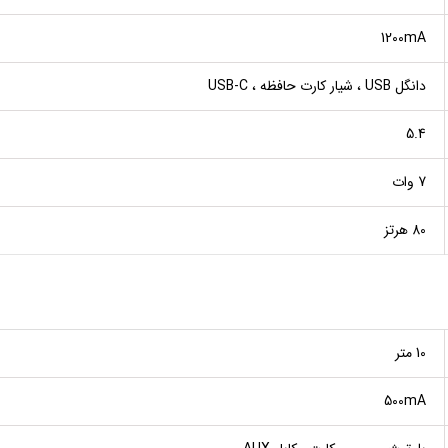
1200mA
دانگل USB ، شیار کارت حافظه ، USB-C
5.4
7 وات
80 هرتز
10 متر
500mA