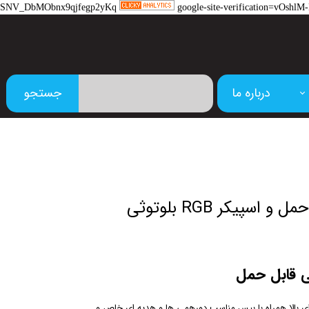
SNV_DbMObnx9qjfegp2yKq
google-site-verification=vOs
درباره ما
جستجو
م
اسپیکر RGB بلوتوثی
ی قابل حمل
 بالا همراه با بیس مناسب دورهمی ها و هدیه ای خاص و