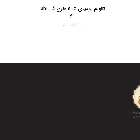
تقویم رومیزی 1405 طرح گل sh-
600
۱۷۹,۰۰۰ تومان
افزودن به سبد خرید