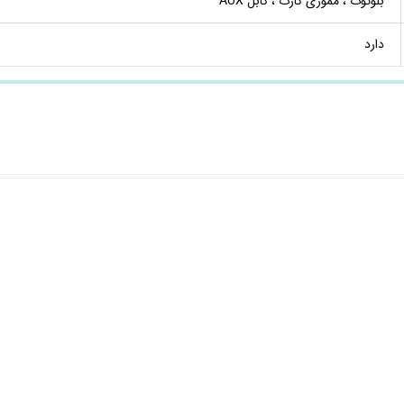
بلوتوث ، مموری کارت ، کابل AUX
دارد