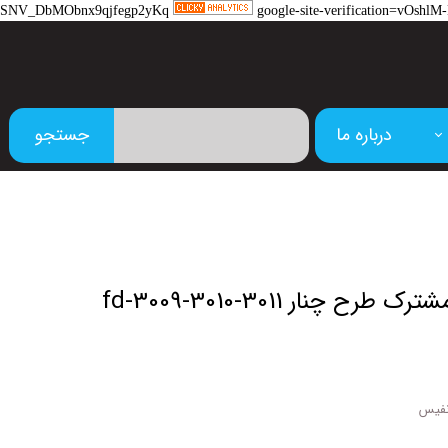
SNV_DbMObnx9qjfegp2yKq
google-site-verification=vOs
درباره ما
جستجو
م
نفیس