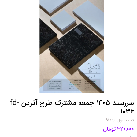
سررسید 1405 جمعه مشترک طرح آترین fd-
1036
کد محصول: fd-136
۳۲۰,۰۰۰ تومان