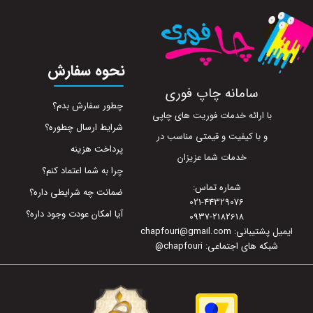
نحوه سفارش
سامانه چاپ فوری
چطور سفارش بدم؟
با ارائه خدمات فوریت های چاپی
شرایط ارسال چطوره؟
و با کیفیت و قیمتی مناسب در
پرداخت هزینه
خدمات شما عزیزان
چرا به شما اعتماد کنم؟
شماره تماس:
ضمانت چه شرایطی داره؟
021-44329076
آیا امکان عودت وجود داره؟
0937-2182618
ایمیل پشتیبانی: chapfouri@gmail.com
شبکه های اجتماعی: chapfouri
@