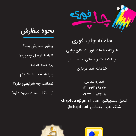
نحوه سفارش
سامانه چاپ فوری
چطور سفارش بدم؟
با ارائه خدمات فوریت های چاپی
شرایط ارسال چطوره؟
و با کیفیت و قیمتی مناسب در
پرداخت هزینه
خدمات شما عزیزان
چرا به شما اعتماد کنم؟
شماره تماس:
ضمانت چه شرایطی داره؟
021-44329076
آیا امکان عودت وجود داره؟
0937-2182618
ایمیل پشتیبانی: chapfouri@gmail.com
شبکه های اجتماعی: chapfouri
@