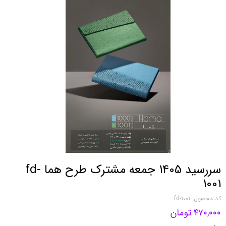
سررسید 1405 جمعه مشترک طرح هما fd-
1001
کد محصول: fd-1001
۴۷۰,۰۰۰ تومان