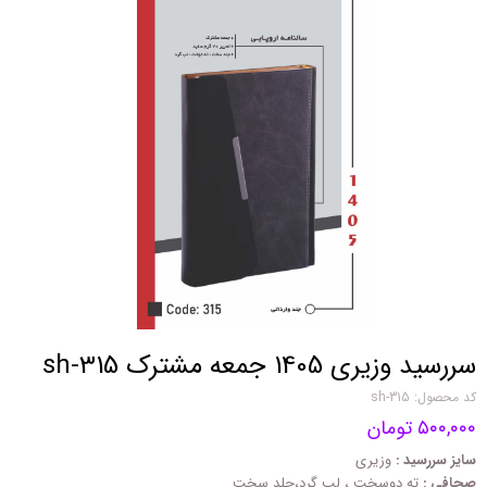
سررسید وزیری 1405 جمعه مشترک sh-315
کد محصول: sh-315
۵۰۰,۰۰۰ تومان
سایز سررسید :
وزیری
صحافی :
ته دوسخت ، لب گرد،جلد سخت