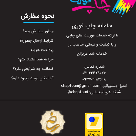
نحوه سفارش
سامانه چاپ فوری
چطور سفارش بدم؟
با ارائه خدمات فوریت های چاپی
شرایط ارسال چطوره؟
و با کیفیت و قیمتی مناسب در
پرداخت هزینه
خدمات شما عزیزان
چرا به شما اعتماد کنم؟
شماره تماس:
ضمانت چه شرایطی داره؟
021-44329076
آیا امکان عودت وجود داره؟
0937-2182618
ایمیل پشتیبانی: chapfouri@gmail.com
شبکه های اجتماعی: chapfouri
@