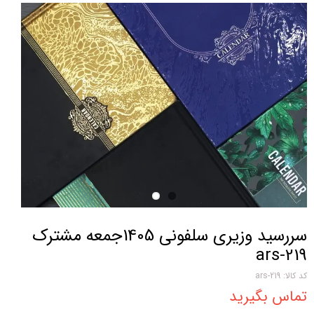
سررسید وزیری سلفونی 1405جمعه مشترک
ars-219
کد کالا: ars-219
تماس بگیرید