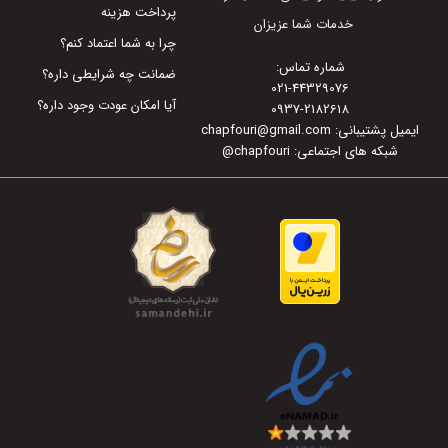
پرداخت هزینه
خدمات شما عزیزان
چرا به شما اعتماد کنم؟
شماره تماس:
ضمانت چه شرایطی داره؟
021-44329076
آیا امکان عودت وجود داره؟
0937-2182618
ایمیل پشتیبانی: chapfouri@gmail.com
شبکه های اجتماعی: chapfouri
@