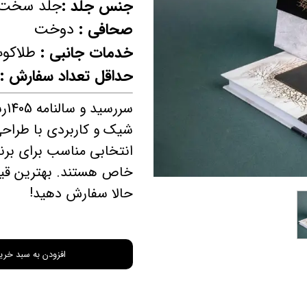
جنس جلد :
جلد سخت س
چاپ فاکتور اختصاصی
صحافی :
دوخت
خدمات جانبی :
طلاکوب
حداقل تعداد سفارش : 40
سررسید و سالنامه 1405رسید!
شیک و کاربردی با طراحی
انتخابی مناسب برای برنام
خاص هستند. بهترین قیم
حالا سفارش دهید!
افزودن به سبد خری