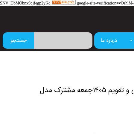
SNV_DbMObnx9qjfegp2yKq
google-site-verification=vOs
درباره ما
جستجو
م
ست سر رسید سلفونی و تقویم 1405جمعه مشترک مدل