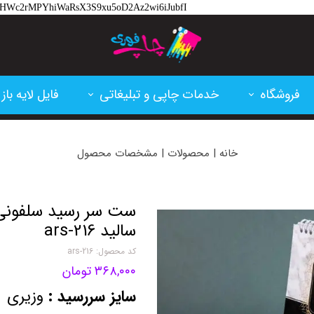
hlM-HWc2rMPYhiWaRsX3S9xu5oD2Az2wi6iJubfI
فروشگاه
خدمات چاپی و تبلیغاتی
فایل لایه باز
تقویم و سررسید
پرینت و فتوکپی
کارت ویزیت
خانه | محصولات | مشخصات محصول
کارتریج پرینتر لیزری
چاپ بنر و فلکسی
تراکت
کاغذ و مقوا
چاپ سابلیمشن
اعلامیه ترحی
سالید ars-216
فاکتور آماده
پلات و لمینت
ابزار طراحی
کد محصول: ars-216
۳۶۸,۰۰۰ تومان
لوازم اداری
ساخت مهر
بنر تسلیت
سایز سررسید :
وزیری
خدمات برش و حکاکی لیزر
بنر مناسبتی