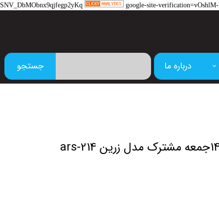
SNV_DbMObnx9qjfegp2yKq
google-site-verification=vOs
درباره ما
جستجو
م