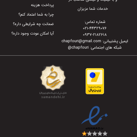
پرداخت هزینه
خدمات شما عزیزان
چرا به شما اعتماد کنم؟
شماره تماس:
ضمانت چه شرایطی داره؟
021-44329076
آیا امکان عودت وجود داره؟
0937-2182618
ایمیل پشتیبانی: chapfouri@gmail.com
شبکه های اجتماعی: chapfouri
@