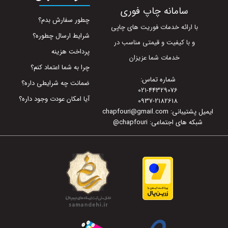
سامانه چاپ فوری
چطور سفارش بدم؟
با ارائه خدمات فوریت های چاپی
شرایط ارسال چطوره؟
و با کیفیت و قیمتی مناسب در
پرداخت هزینه
خدمات شما عزیزان
چرا به شما اعتماد کنم؟
شماره تماس:
ضمانت چه شرایطی داره؟
021-44329076
آیا امکان عودت وجود داره؟
0937-2182618
ایمیل پشتیبانی: chapfouri@gmail.com
شبکه های اجتماعی: chapfouri
@