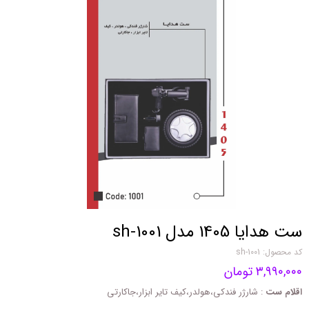
ست هدایا 1405 مدل sh-1001
کد محصول: sh-1001
۳,۹۹۰,۰۰۰ تومان
اقلام ست
: شارژر فندکی،هولدر،کیف تایر ابزار،جاکارتی