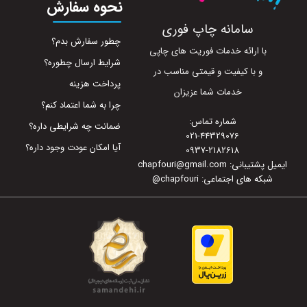
نحوه سفارش
سامانه چاپ فوری
چطور سفارش بدم؟
با ارائه خدمات فوریت های چاپی
شرایط ارسال چطوره؟
و با کیفیت و قیمتی مناسب در
پرداخت هزینه
خدمات شما عزیزان
چرا به شما اعتماد کنم؟
شماره تماس:
ضمانت چه شرایطی داره؟
021-44329076
آیا امکان عودت وجود داره؟
0937-2182618
ایمیل پشتیبانی: chapfouri@gmail.com
شبکه های اجتماعی: chapfouri
@