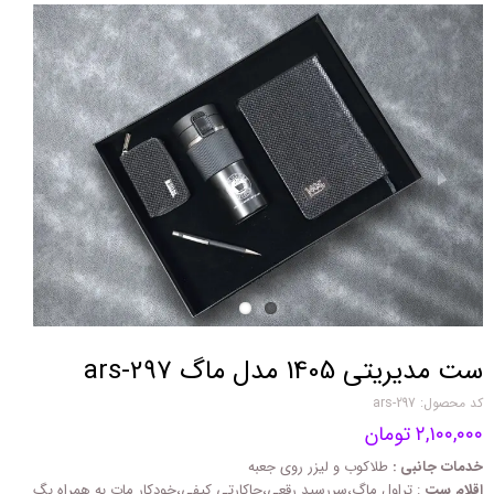
ست مدیریتی 1405 مدل ماگ ars-297
کد محصول: ars-297
۲,۱۰۰,۰۰۰ تومان
خدمات جانبی :
طلاکوب و لیزر روی جعبه
اقلام ست
: تراول ماگ،سررسید رقعی،جاکارتی کیفی،خودکار مات به همراه بگ