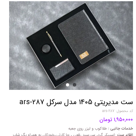
ست مدیریتی 1405 مدل سرکل ars-287
کد محصول: ars-287
۱,۹۵۰,۰۰۰ تومان
خدمات جانبی :
طلاکوب و لیزر روی جعبه
اقلام ست
:اسپیکر گرد، سررسید رقعی ، جا کارتی،خودکار، به همراه بگ شاپ