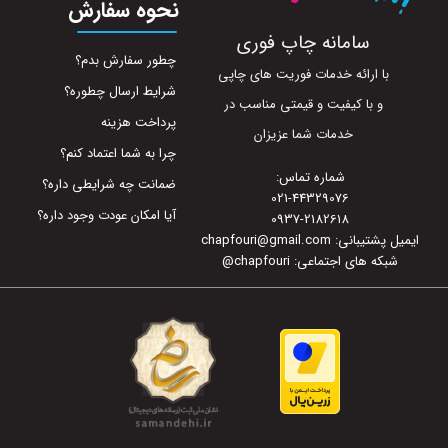
نحوه سفارش
سامانه چاپ فوری
چطور سفارش بدم؟
با ارائه خدمات فوریت های چاپی
شرایط ارسال چطوره؟
و با کیفیت و قیمتی مناسب در
پرداخت هزینه
خدمات شما عزیزان
چرا به شما اعتماد کنم؟
شماره تماس:
ضمانت چه شرایطی داره؟
021-44329076
آیا امکان عودت وجود داره؟
0937-2182618
ایمیل پشتیبانی: chapfouri@gmail.com
شبکه های اجتماعی: chapfouri
@