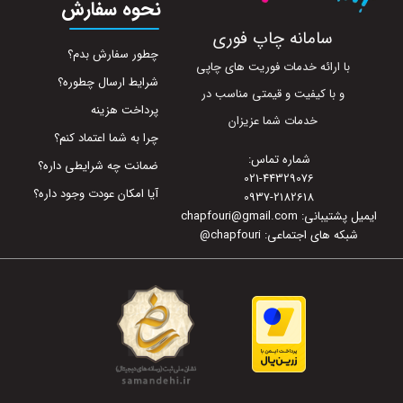
نحوه سفارش
سامانه چاپ فوری
چطور سفارش بدم؟
با ارائه خدمات فوریت های چاپی
شرایط ارسال چطوره؟
و با کیفیت و قیمتی مناسب در
پرداخت هزینه
خدمات شما عزیزان
چرا به شما اعتماد کنم؟
شماره تماس:
ضمانت چه شرایطی داره؟
021-44329076
آیا امکان عودت وجود داره؟
0937-2182618
ایمیل پشتیبانی: chapfouri@gmail.com
شبکه های اجتماعی: chapfouri
@