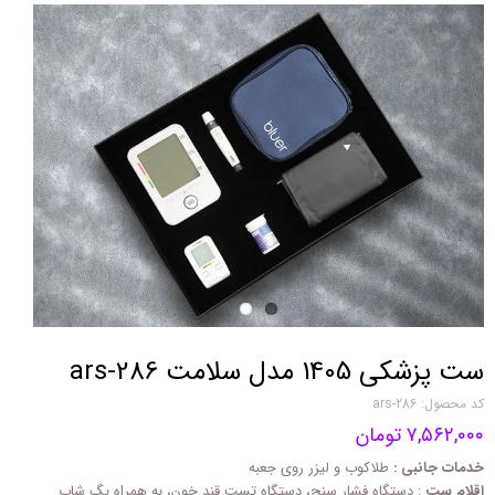
ست پزشکی 1405 مدل سلامت ars-286
کد محصول: ars-286
۷,۵۶۲,۰۰۰ تومان
خدمات جانبی :
طلاکوب و لیزر روی جعبه
اقلام ست
: دستگاه فشار سنج، دستگاه تست قند خون، به همراه بگ شاپ