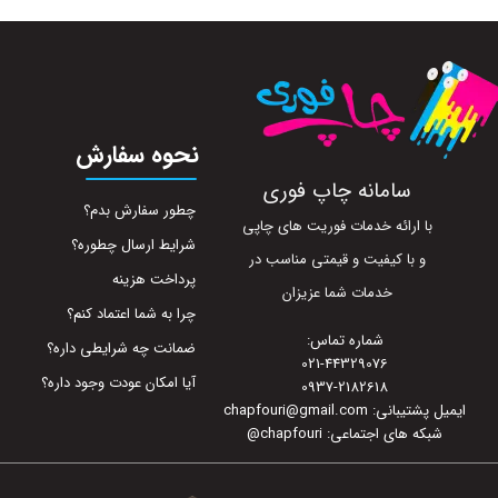
نحوه سفارش
سامانه چاپ فوری
چطور سفارش بدم؟
با ارائه خدمات فوریت های چاپی
شرایط ارسال چطوره؟
و با کیفیت و قیمتی مناسب در
پرداخت هزینه
خدمات شما عزیزان
چرا به شما اعتماد کنم؟
شماره تماس:
ضمانت چه شرایطی داره؟
021-44329076
آیا امکان عودت وجود داره؟
0937-2182618
ایمیل پشتیبانی: chapfouri@gmail.com
شبکه های اجتماعی: chapfouri
@