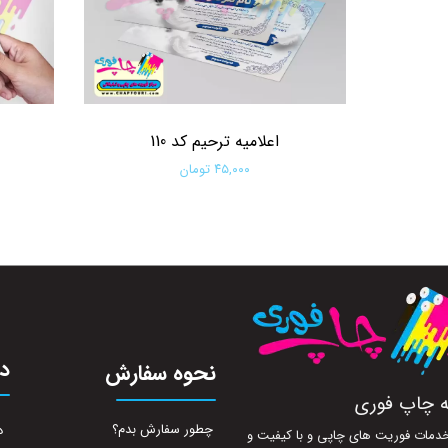
اعلامیه ترحیم کد 110
۴۵,۰۰۰ تومان
افزودن به سبد خرید
در
نحوه سفارش
ه چاپ فوری
چطور سفارش بدم؟
د
ه خدمات فوریت های چاپی و با کیفیت و