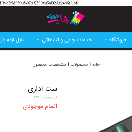
hlM-HWc2rMPYhiWaRsX3S9xu5oD2Az2wi6iJubfI
فروشگاه
خدمات چاپی و تبلیغاتی
فایل لایه باز
تقویم و سررسید
پرینت و فتوکپی
کارت ویزیت
خانه | محصولات | مشخصات محصول
کارتریج پرینتر لیزری
چاپ بنر و فلکسی
تراکت
کاغذ و مقوا
چاپ سابلیمشن
اعلامیه ترحی
ست اداری
کد محصول: 317
فاکتور آماده
پلات و لمینت
ابزار طراحی
اتمام موجودی
لوازم اداری
ساخت مهر
بنر تسلیت
خدمات برش و حکاکی لیزر
بنر مناسبتی