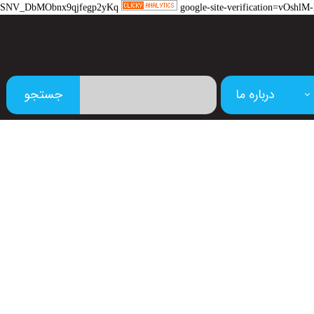
SNV_DbMObnx9qjfegp2yKq
google-site-verification=vOs
درباره ما
جستجو
م