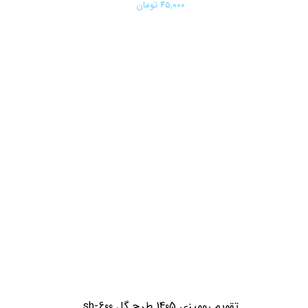
۴۵,۰۰۰ تومان
افزودن به سبد خرید
تقویم رومیزی 1405 طرح گل sh-600