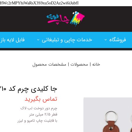
hlM-HWc2rMPYhiWaRsX3S9xu5oD2Az2wi6iJubfI
فروشگاه
خدمات چاپی و تبلیغاتی
فایل لایه باز
تقویم و سررسید
پرینت و فتوکپی
کارت ویزیت
خانه | محصولات | مشخصات محصول
کارتریج پرینتر لیزری
چاپ بنر و فلکسی
تراکت
کاغذ و مقوا
چاپ سابلیمشن
اعلامیه ترحی
جا کلیدی چرم کد 6210-6209
تماس بگیرید
فاکتور آماده
پلات و لمینت
ابزار طراحی
چرم دور دوخت لب لاک
لوازم اداری
ساخت مهر
بنر تسلیت
قطر 2/5 میلی متر
با قابلیت چاپ تامپو و لیزر
خدمات برش و حکاکی لیزر
بنر مناسبتی