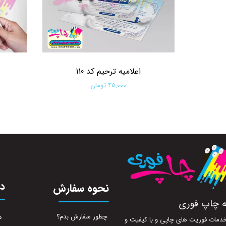
اعلامیه ترحیم کد 110
۴۵,۰۰۰ تومان
افزودن به سبد خرید
در
نحوه سفارش
ه چاپ فوری
چطور سفارش بدم؟
د
ه خدمات فوریت های چاپی و با کیفیت و