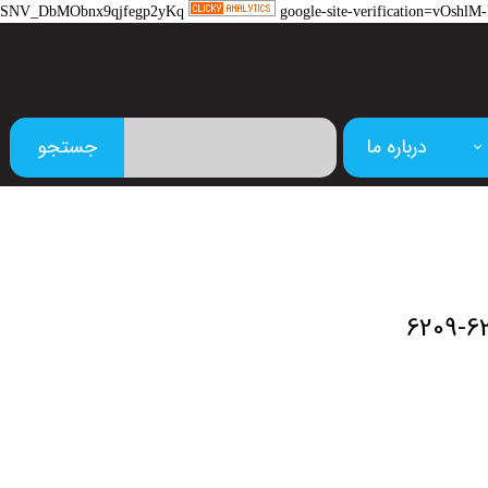
SNV_DbMObnx9qjfegp2yKq
google-site-verification=vOs
درباره ما
جستجو
م