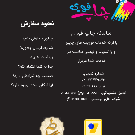
نحوه سفارش
سامانه چاپ فوری
چطور سفارش بدم؟
با ارائه خدمات فوریت های چاپی
شرایط ارسال چطوره؟
و با کیفیت و قیمتی مناسب در
پرداخت هزینه
خدمات شما عزیزان
چرا به شما اعتماد کنم؟
شماره تماس:
ضمانت چه شرایطی داره؟
021-44329076
آیا امکان عودت وجود داره؟
0937-2182618
ایمیل پشتیبانی: chapfouri@gmail.com
شبکه های اجتماعی: chapfouri
@