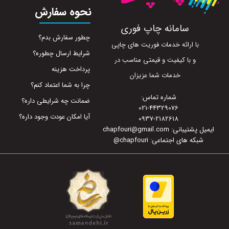
نحوه سفارش
سامانه چاپ فوری
چطور سفارش بدم؟
با ارائه خدمات فوریت های چاپی
شرایط ارسال چطوره؟
و با کیفیت و قیمتی مناسب در
پرداخت هزینه
خدمات شما عزیزان
چرا به شما اعتماد کنم؟
شماره تماس:
ضمانت چه شرایطی داره؟
021-44329076
آیا امکان عودت وجود داره؟
0937-2182618
ایمیل پشتیبانی: chapfouri@gmail.com
شبکه های اجتماعی: chapfouri
@