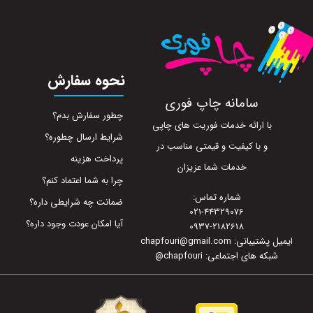
نحوه سفارش
سامانه چاپ فوری
چطور سفارش بدم؟
با ارائه خدمات فوریت های چاپی
شرایط ارسال چطوره؟
و با کیفیت و قیمتی مناسب در
پرداخت هزینه
خدمات شما عزیزان
چرا به شما اعتماد کنم؟
شماره تماس:
ضمانت چه شرایطی داره؟
021-44329076
آیا امکان عودت وجود داره؟
0937-2182618
ایمیل پشتیبانی: chapfouri@gmail.com
شبکه های اجتماعی: chapfouri
@