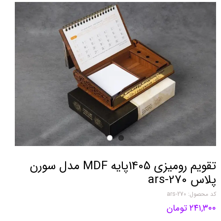
تقویم رومیزی 1405پایه MDF مدل سورن
پلاس ars-270
کد محصول: ars-270
۲۴۱,۳۰۰ تومان