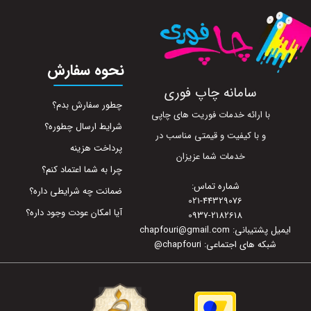
نحوه سفارش
سامانه چاپ فوری
چطور سفارش بدم؟
با ارائه خدمات فوریت های چاپی
شرایط ارسال چطوره؟
و با کیفیت و قیمتی مناسب در
پرداخت هزینه
خدمات شما عزیزان
چرا به شما اعتماد کنم؟
شماره تماس:
ضمانت چه شرایطی داره؟
021-44329076
آیا امکان عودت وجود داره؟
0937-2182618
ایمیل پشتیبانی: chapfouri@gmail.com
شبکه های اجتماعی: chapfouri
@