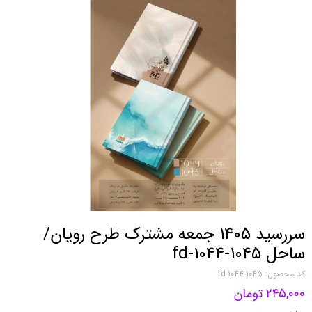
سررسید 1405 جمعه مشترک طرح رویان/
ساحل fd-1044-1045
کد محصول: fd-1044-1045
۲۴۵,۰۰۰ تومان