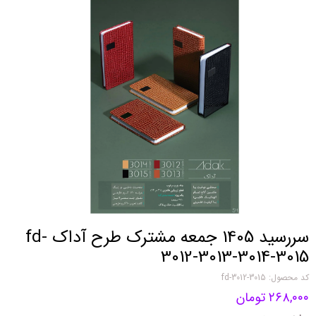
سررسید 1405 جمعه مشترک طرح آداک fd-
3012-3013-3014-3015
کد محصول: fd-3012-3015
۲۶۸,۰۰۰ تومان