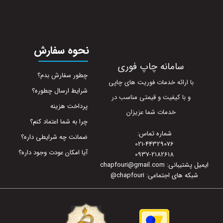
نحوه سفارش
سامانه چاپ فوری
چطور سفارش بدم؟
با ارائه خدمات فوریت های چاپی
شرایط ارسال چطوره؟
و با کیفیت و قیمتی مناسب در
پرداخت هزینه
خدمات شما عزیزان
چرا به شما اعتماد کنم؟
شماره تماس:
ضمانت چه شرایطی داره؟
021-44329076
آیا امکان عودت وجود داره؟
0937-2182618
ایمیل پشتیبانی: chapfouri@gmail.com
شبکه های اجتماعی: chapfouri
@