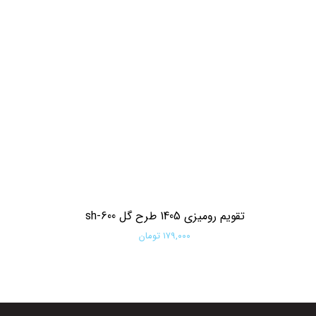
تقویم رومیزی 1405 طرح گل sh-600
۱۷۹,۰۰۰ تومان
افزودن به سبد خرید