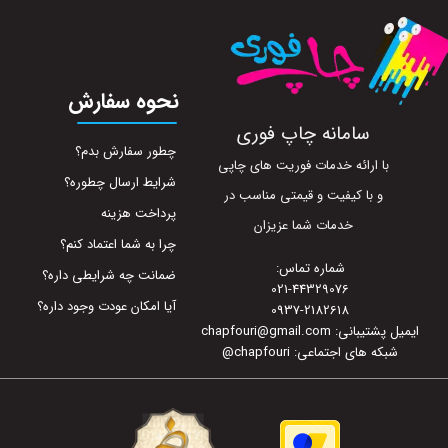
نحوه سفارش
سامانه چاپ فوری
چطور سفارش بدم؟
با ارائه خدمات فوریت های چاپی
شرایط ارسال چطوره؟
و با کیفیت و قیمتی مناسب در
پرداخت هزینه
خدمات شما عزیزان
چرا به شما اعتماد کنم؟
شماره تماس:
ضمانت چه شرایطی داره؟
021-44329076
آیا امکان عودت وجود داره؟
0937-2182618
ایمیل پشتیبانی: chapfouri@gmail.com
شبکه های اجتماعی: chapfouri
@