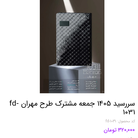
سررسید 1405 جمعه مشترک طرح مهران fd-
1031
کد محصول: fd-1031
۳۲۰,۰۰۰ تومان