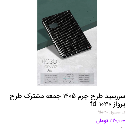
سررسید طرح چرم 1405 جمعه مشترک طرح
پرواز fd-1030
کد محصول: fd-1030
۳۲۰,۰۰۰ تومان