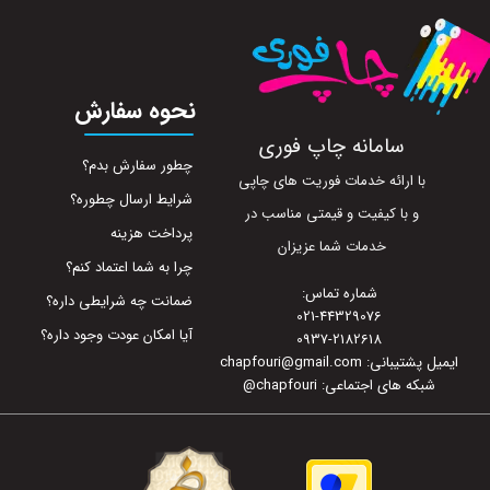
نحوه سفارش
سامانه چاپ فوری
چطور سفارش بدم؟
با ارائه خدمات فوریت های چاپی
شرایط ارسال چطوره؟
و با کیفیت و قیمتی مناسب در
پرداخت هزینه
خدمات شما عزیزان
چرا به شما اعتماد کنم؟
شماره تماس:
ضمانت چه شرایطی داره؟
021-44329076
آیا امکان عودت وجود داره؟
0937-2182618
ایمیل پشتیبانی: chapfouri@gmail.com
شبکه های اجتماعی: chapfouri
@