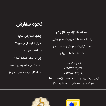
نحوه سفارش
سامانه چاپ فوری
چطور سفارش بدم؟
با ارائه خدمات فوریت های چاپی
شرایط ارسال چطوره؟
و با کیفیت و قیمتی مناسب در
پرداخت هزینه
خدمات شما عزیزان
چرا به شما اعتماد کنم؟
شماره تماس:
ضمانت چه شرایطی داره؟
021-44329076
آیا امکان عودت وجود داره؟
0937-2182618
ایمیل پشتیبانی: chapfouri@gmail.com
شبکه های اجتماعی: chapfouri
@