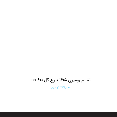
تقویم رومیزی 1405 طرح گل sh-600
۱۷۹,۰۰۰ تومان
افزودن به سبد خرید