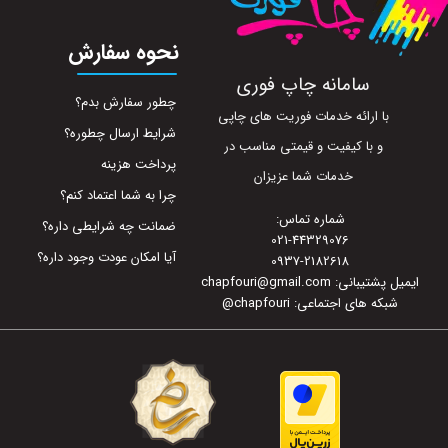
نحوه سفارش
سامانه چاپ فوری
چطور سفارش بدم؟
با ارائه خدمات فوریت های چاپی
شرایط ارسال چطوره؟
و با کیفیت و قیمتی مناسب در
پرداخت هزینه
خدمات شما عزیزان
چرا به شما اعتماد کنم؟
شماره تماس:
ضمانت چه شرایطی داره؟
021-44329076
آیا امکان عودت وجود داره؟
0937-2182618
ایمیل پشتیبانی: chapfouri@gmail.com
شبکه های اجتماعی: chapfouri
@