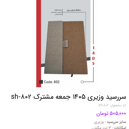
سررسید وزیری 1405 جمعه مشترک sh-802
کد محصول: sh-802
۵۰۵,۰۰۰ تومان
سایز سررسید :
وزیری
امکانات :
3 لت مگنتی