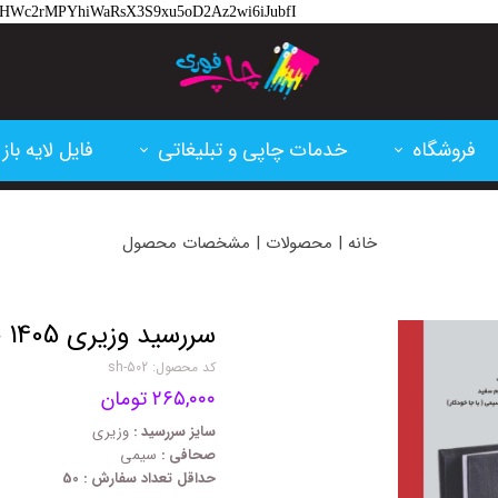
hlM-HWc2rMPYhiWaRsX3S9xu5oD2Az2wi6iJubfI
فروشگاه
خدمات چاپی و تبلیغاتی
فایل لایه باز
تقویم و سررسید
پرینت و فتوکپی
کارت ویزیت
خانه | محصولات | مشخصات محصول
کارتریج پرینتر لیزری
چاپ بنر و فلکسی
تراکت
کاغذ و مقوا
چاپ سابلیمشن
اعلامیه ترحی
سررسید وزیری 1405 جمعه مشترک sh-502
کد محصول: sh-502
فاکتور آماده
پلات و لمینت
ابزار طراحی
۲۶۵,۰۰۰ تومان
لوازم اداری
ساخت مهر
بنر تسلیت
سایز سررسید :
وزیری
صحافی :
سیمی
حداقل تعداد سفارش : 50
خدمات برش و حکاکی لیزر
بنر مناسبتی