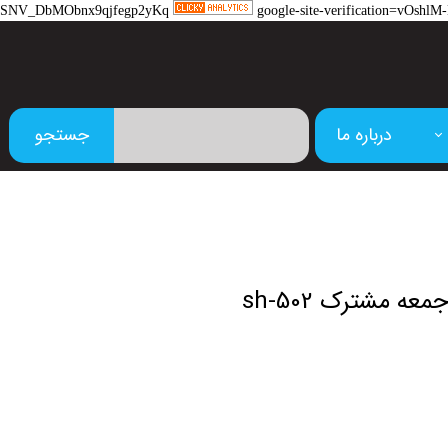
SNV_DbMObnx9qjfegp2yKq
google-site-verification=vOs
درباره ما
جستجو
م