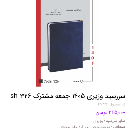
سررسید وزیری 1405 جمعه مشترک sh-326
کد محصول: sh-326
۲۶۵,۰۰۰ تومان
سایز سررسید :
وزیری
صحافی :
ته دوسخت ، لب گرد،جلد سخت