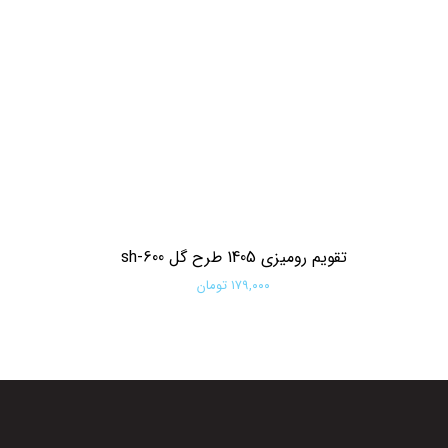
تقویم رومیزی 1405 طرح گل sh-600
۱۷۹,۰۰۰ تومان
افزودن به سبد خرید