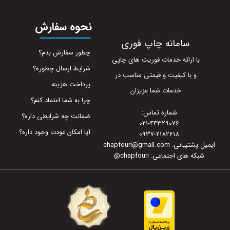
نحوه سفارش
سامانه چاپ فوری
چطور سفارش بدم؟
با ارائه خدمات فوریت های چاپی
شرایط ارسال چطوره؟
و با کیفیت و قیمتی مناسب در
پرداخت هزینه
خدمات شما عزیزان
چرا به شما اعتماد کنم؟
شماره تماس:
ضمانت چه شرایطی داره؟
021-44329076
آیا امکان عودت وجود داره؟
0937-2182618
ایمیل پشتیبانی: chapfouri@gmail.com
شبکه های اجتماعی: chapfouri
@