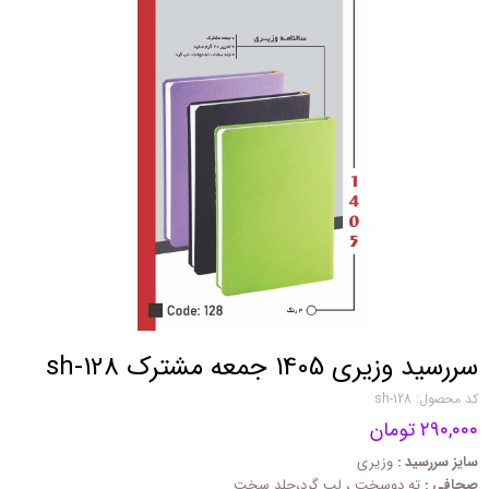
سررسید وزیری 1405 جمعه مشترک sh-128
کد محصول: sh-128
۲۹۰,۰۰۰ تومان
سایز سررسید :
وزیری
صحافی :
ته دوسخت ، لب گرد،جلد سخت