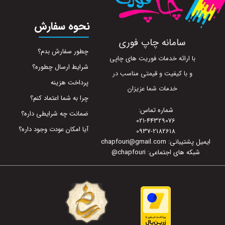
نحوه سفارش
سامانه چاپ فوری
چطور سفارش بدم؟
با ارائه خدمات فوریت های چاپی
شرایط ارسال چطوره؟
و با کیفیت و قیمتی مناسب در
پرداخت هزینه
خدمات شما عزیزان
چرا به شما اعتماد کنم؟
شماره تماس:
ضمانت چه شرایطی داره؟
021-44329076
آیا امکان عودت وجود داره؟
0937-2182618
ایمیل پشتیبانی: chapfouri@gmail.com
شبکه های اجتماعی: chapfouri
@