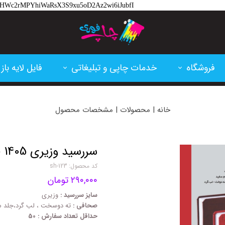
hlM-HWc2rMPYhiWaRsX3S9xu5oD2Az2wi6iJubfI
فروشگاه
خدمات چاپی و تبلیغاتی
فایل لایه باز
تقویم و سررسید
پرینت و فتوکپی
کارت ویزیت
خانه | محصولات | مشخصات محصول
کارتریج پرینتر لیزری
چاپ بنر و فلکسی
تراکت
کاغذ و مقوا
چاپ سابلیمشن
اعلامیه ترحی
سررسید وزیری 1405 جمعه مشترک sh-123
کد محصول: sh-123
فاکتور آماده
پلات و لمینت
ابزار طراحی
۲۹۰,۰۰۰ تومان
لوازم اداری
ساخت مهر
بنر تسلیت
سایز سررسید :
وزیری
صحافی :
ته دوسخت ، لب گرد،جلد
حداقل تعداد سفارش : 50
خدمات برش و حکاکی لیزر
بنر مناسبتی