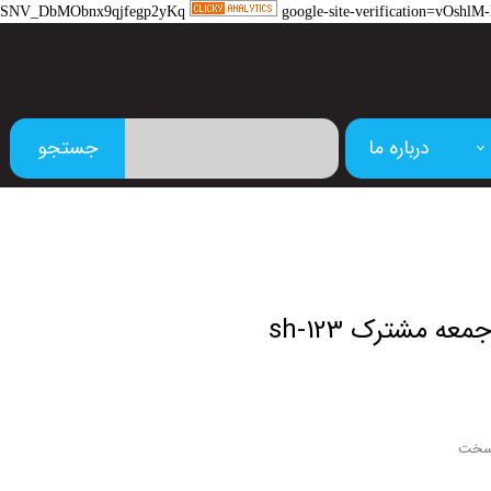
SNV_DbMObnx9qjfegp2yKq
google-site-verification=vOs
درباره ما
جستجو
م
 سخت