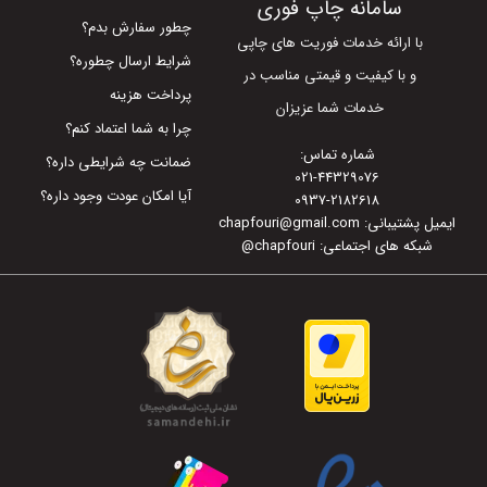
سامانه چاپ فوری
چطور سفارش بدم؟
با ارائه خدمات فوریت های چاپی
شرایط ارسال چطوره؟
و با کیفیت و قیمتی مناسب در
پرداخت هزینه
خدمات شما عزیزان
چرا به شما اعتماد کنم؟
شماره تماس:
ضمانت چه شرایطی داره؟
021-44329076
آیا امکان عودت وجود داره؟
0937-2182618
ایمیل پشتیبانی: chapfouri@gmail.com
شبکه های اجتماعی: chapfouri
@