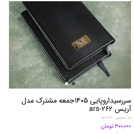
سررسیداروپایی 1405جمعه مشترک مدل
آریس ars-262
کد محصول: ars-262
۳۰۰,۰۰۰ تومان