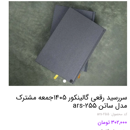
سررسید رقعی گالینکور 1405جمعه مشترک
مدل ساتن ars-255
کد محصول: ars-255
۳۰۲,۰۰۰ تومان