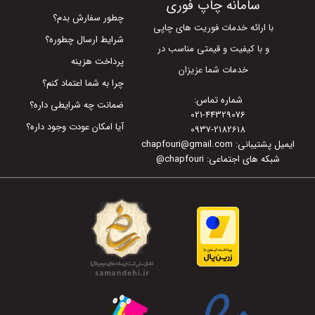
سامانه چاپ فوری
چطور سفارش بدم؟
با ارائه خدمات فوریت های چاپی
شرایط ارسال چطوره؟
و با کیفیت و قیمتی مناسب در
پرداخت هزینه
خدمات شما عزیزان
چرا به شما اعتماد کنم؟
شماره تماس:
ضمانت چه شرایطی داره؟
021-44329076
آیا امکان عودت وجود داره؟
0937-2182618
ایمیل پشتیبانی: chapfouri@gmail.com
شبکه های اجتماعی: chapfouri
@