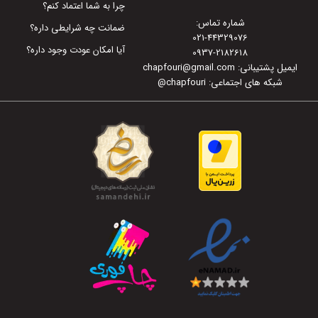
چرا به شما اعتماد کنم؟
شماره تماس:
ضمانت چه شرایطی داره؟
021-44329076
آیا امکان عودت وجود داره؟
0937-2182618
ایمیل پشتیبانی: chapfouri@gmail.com
شبکه های اجتماعی: chapfouri
@