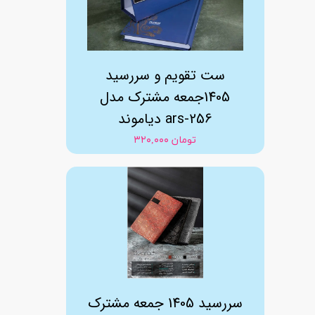
ست تقویم و سررسید
1405جمعه مشترک مدل
دیاموند ars-256
۳۲۰,۰۰۰ تومان
سررسید 1405 جمعه مشترک