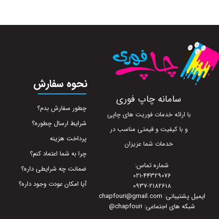
نحوه سفارش
سامانه چاپ فوری
چطور سفارش بدم؟
با ارائه خدمات فوریت های چاپی
شرایط ارسال چطوره؟
و با کیفیت و قیمتی مناسب در
پرداخت هزینه
خدمات شما عزیزان
چرا به شما اعتماد کنم؟
شماره تماس:
ضمانت چه شرایطی داره؟
021-44329076
آیا امکان عودت وجود داره؟
0937-2182618
ایمیل پشتیبانی: chapfouri@gmail.com
شبکه های اجتماعی: chapfouri
@