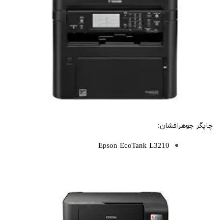
چاپگر جوهرافشان:
Epson EcoTank L3210