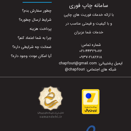
سامانه چاپ فوری
چطور سفارش بدم؟
با ارائه خدمات فوریت های چاپی
شرایط ارسال چطوره؟
و با کیفیت و قیمتی مناسب در
پرداخت هزینه
خدمات شما عزیزان
چرا به شما اعتماد کنم؟
شماره تماس:
ضمانت چه شرایطی داره؟
021-44329076
آیا امکان عودت وجود داره؟
0937-2182618
ایمیل پشتیبانی: chapfouri@gmail.com
شبکه های اجتماعی: chapfouri
@