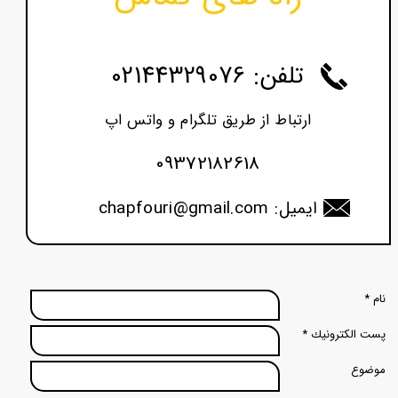
تلفن: 02144329076
ارتباط از طریق تلگرام و واتس اپ
09372182618
ایمیل: chapfouri@gmail.com
نام *
پست الكترونيك *
موضوع