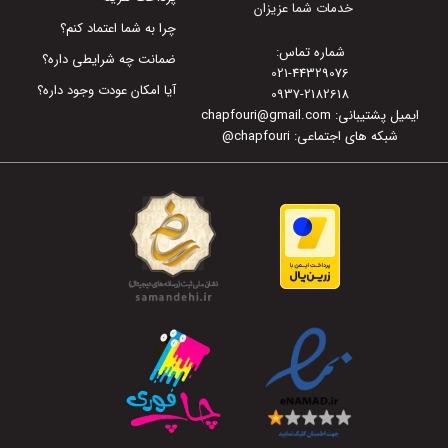
خدمات شما عزیزان
چرا به شما اعتماد کنم؟
شماره تماس:
ضمانت چه شرایطی داره؟
021-44329076
آیا امکان عودت وجود داره؟
0937-2182618
ایمیل پشتیبانی: chapfouri@gmail.com
شبکه های اجتماعی: chapfouri
@